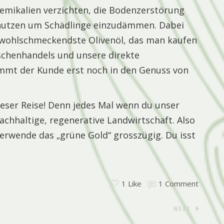
hemikalien verzichten, die Bodenzerstörung
t nutzen um Schädlinge einzudämmen. Dabei
d wohlschmeckendste Olivenöl, das man kaufen
schenhandels und unsere direkte
mt der Kunde erst noch in den Genuss von
dieser Reise! Denn jedes Mal wenn du unser
nachhaltige, regenerative Landwirtschaft. Also
 verwende das „grüne Gold“ grosszügig. Du isst
1 Comment
1 Like
NEXT