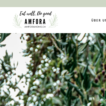
MISSION UND V
P
ÜBER U
E
IMPACT UND
O
NACHHALTIGKEI
TEAM
MISSION
IMPACT 
NACHHAL
TEAM