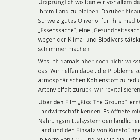
Ursprünglich wollten wir vor allem d
ihrem Land zu bleiben. Darüber hina
Schweiz gutes Olivenöl für ihre medi
„Essenssache“, eine „Gesundheitssach
wegen der Klima- und Biodiversitätskr
schlimmer machen.
Was ich damals aber noch nicht wusst
das. Wir helfen dabei, die Probleme z
atmosphärischen Kohlenstoff zu reduz
Artenvielfalt zurück. Wir revitalisier
Über den Film „Kiss The Ground“ lern
Landwirtschaft kennen. Es öffnete mir
Nahrungsmittelsystem den ländlichen
Land und den Einsatz von Kunstdüng
in Form von CO2 und NO2 in die Luft f