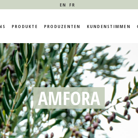
EN
FR
ISION
ROBIERE UNSERE
LERNE UNSERE BAUERN
BLOG
NS
PRODUKTE
PRODUZENTEN
KUNDENSTIMMEN
XTRA VERGINE
KENNEN
LIVENÖLE
T
WAS UNSERE BAUERN
ÜBER AMFORA SAGEN
 UND VISION
PROBIERE UNSERE
LERNE UNSERE BAUERN
EXTRA VERGINE
KENNEN
UND
OLIVENÖLE
TIGKEIT
WAS UNSERE BAUERN
AMFORA
ÜBER AMFORA SAGEN