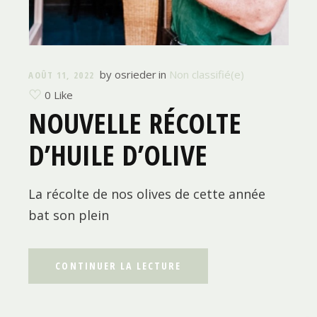
by
osrieder
in
Non classifié(e)
AOÛT 11, 2022
0 Like
NOUVELLE RÉCOLTE
D’HUILE D’OLIVE
La récolte de nos olives de cette année
bat son plein
CONTINUER LA LECTURE